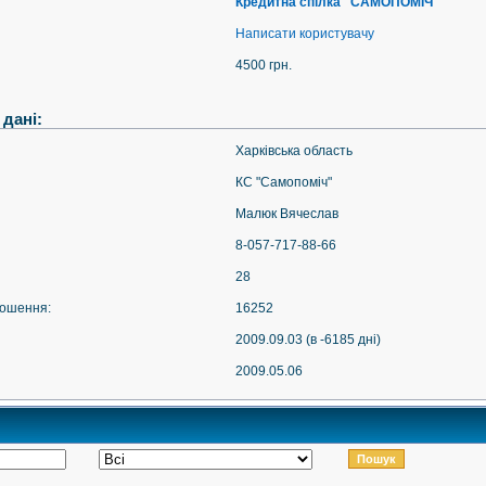
Кредитна спілка "САМОПОМІЧ"
Написати користувачу
4500 грн.
 дані:
Харкiвська область
КС "Самопоміч"
Малюк Вячеслав
8-057-717-88-66
28
лошення:
16252
2009.09.03 (в -6185 дні)
2009.05.06