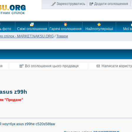
Зареєструватись
Додати оголошення
ь фото
Свіжі оголошення
Гарячі оголошення
Найпопулярніші
Мої в
их спілок - MARKET.NAKSU.ORG
/
Товари
ня
Всі оголошення цього продавця
Написати користу
asus z99h
як "Продане"
 ноутбук asus z99he c520s58faw