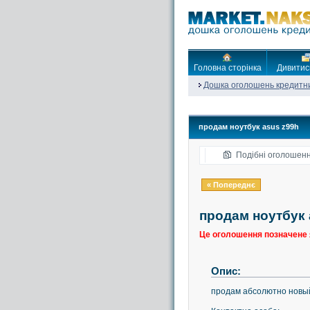
Головна сторінка
Дивитис
Дошка оголошень кредитн
продам ноутбук asus z99h
Подібні оголошен
« Попереднє
продам ноутбук 
Це оголошення позначене 
Опис:
продам абсолютно новый