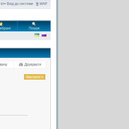
Вхід до системи
WAP
ибрані
Пошук
вачу
Друкувати
Наступні »