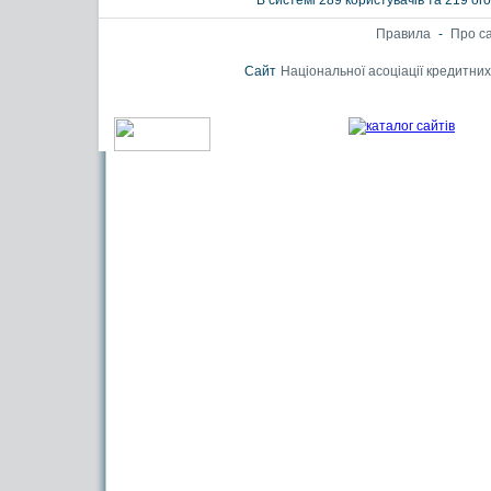
В системі 289 користувачів та 219 о
Правила
-
Про с
Сайт
Національної асоціації кредитних