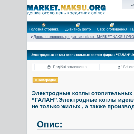
Головна сторінка
Дивитись фото
Свіжі оголошення
Га
Дошка оголошень кредитних спілок - MARKET.NAKSU.ORG
Электродные котлы отопительных систем фирмы “ГАЛАН”.Эле
Подібні оголошення
Всі о
« Попереднє
Электродные котлы отопительных
“ГАЛАН”.Электродные котлы идеал
не только жилых , а также произво
Опис: