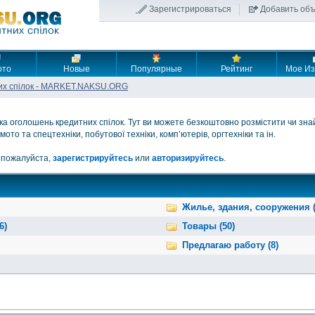
Зарегистрироваться
Добавить об
ото
Новые
Популярные
Рейтинг
Мое Из
их спілок - MARKET.NAKSU.ORG
оголошень кредитних спілок. Тут ви можете безкоштовно розмістити чи зна
мото та спецтехніки, побутової техніки, комп’ютерів, оргтехніки та ін.
 пожалуйста,
зарегистрируйтесь
или
авторизируйтесь
.
Жилье, здания, сооружения (
6)
Товары (50)
Предлагаю работу (8)