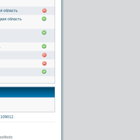
я область
кая область
А
2109012.
sifieds