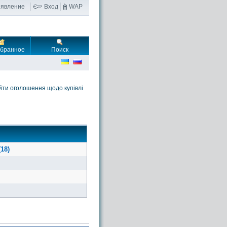
ъявление
Вход
WAP
бранное
Поиск
йти оголошення щодо купівлі
18)