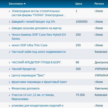
Заголовок
Цена
Регион
Электродные котлы отопительных
1
г.Киев
систем фирмы “ГАЛАН”.Электродные...
Швидкий і легкий Кредит під 3%
1000000
г.Киев
Швидка грошова допомога на картку
г.Киев
Чехол-бампер SGP Case Neo Hybrid EX
250
г.Киев
Series
чехол SGP Ultra Thin Case
250
г.Киев
Частный займ под залог недвижимости
Киевская
ЧАСНИЙ КРЕДИТОР ГРОШІ В БОРГ.
98
Днепропе
Часний Кредитор
300
УКРАИН
Центр переводов "Трис"
УКРАИН
фруктовая пирамида и фруктовый букет
г.Киев
Фінансова допомога
Хмельниц
Участок 14 сот.,12 км. от Киева,
75 000
Киевская
Мархаливка.
упаковка для кондитерских изделий и
г.Киев