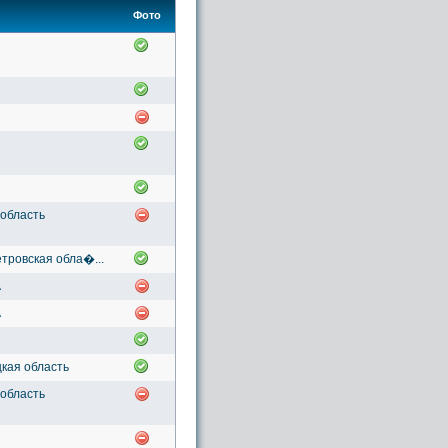
Фото
 область
тровская обла�...
А
А
кая область
 область