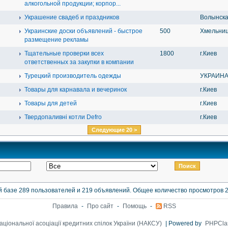
алкогольной продукции; корпор...
Украшение свадеб и праздников
Волынска
Украинские доски объявлений - быстрое
500
Хмельниц
размещение рекламы
Тщательные проверки всех
1800
г.Киев
ответственных за закупки в компании
Турецкий производитель одежды
УКРАИН
Товары для карнавала и вечеринок
г.Киев
Товары для детей
г.Киев
Твердопаливні котли Defro
г.Киев
Следующие 20 >
 базе 289 пользователей и 219 объявлений. Общее количество просмотров 
Правила
-
Про сайт
-
Помощь
-
RSS
аціональної асоціації кредитних спілок України (НАКСУ)
| Powered by
PHPClas