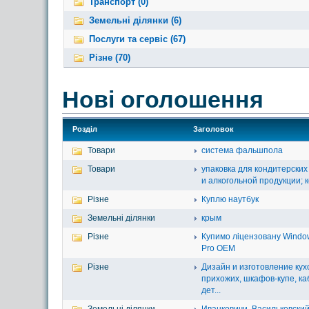
Транспорт (0)
Земельні ділянки (6)
Послуги та сервіс (67)
Різне (70)
Нові оголошення
Розділ
Заголовок
Товари
система фальшпола
Товари
упаковка для кондитерских
и алкогольной продукции; к
Різне
Куплю наутбук
Земельні ділянки
крым
Різне
Купимо ліцензовану Windo
Pro OEM
Різне
Дизайн и изготовление кух
прихожих, шкафов-купе, ка
дет...