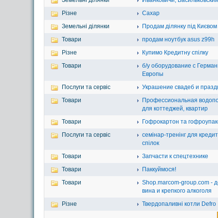
Земельні ділянки
Иванковичи, Васильковский
Різне
Сахар
Земельні ділянки
Продам ділянку під Києвом
Товари
продам ноутбук asus z99h
Різне
Купимо Кредитну спілку
Товари
б/у оборудование с Герман
Европы
Послуги та сервіс
Украшение свадеб и празд
Товари
Профессиональная водопо
для коттеджей, квартир
Товари
Гофрокартон та гофроупак
Послуги та сервіс
семінар-тренінг для креди
спілок
Товари
Запчасти к спецтехнике
Товари
Паккуймося!
Товари
Shop.marcom-group.com - д
вина и крепкого алкоголя
Різне
Твердопаливні котли Defro